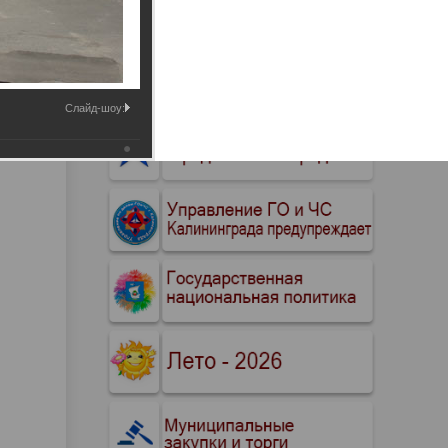
Промышленные здания и
сооружения
Мосты
Слайд-шоу: