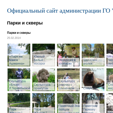
Официальный сайт администрации ГО 
Парки и скверы
Парки и скверы
25.02.2014
«Парк им.
Южный
Макса
белый
Экскурсия в
Шведский
Че
Ашманна»
носорог
зоопарке
уголок
ле
Скульптура
Скульптура
«Блок»
Скульптура
девочка с
Се
Л.Терентьевой
орангутан
олененком
Сивуч
жи
Памятный Знак
Памятник
Парк
Парк
бойцам
Герману