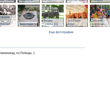
ект скала
Родители"
1936 г
Мастер-класс
станция
техник
.
Зебры
Зал Парк-
Детский
лонский
Знак памяти
Гранта.jpg
Холл
праздник
Еще фотографии
алининград, пл.Победы, 1