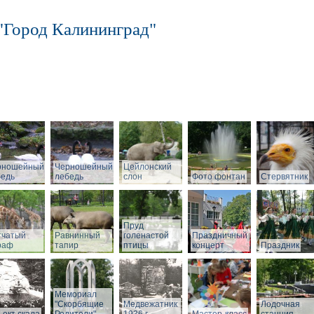
"Город Калининград"
рношейный
Черношейный
Цейлонский
бедь
лебедь
слон
Фото фонтан
Стервятник
Пруд
тчатый
Равнинный
голенастой
Праздничный
раф
тапир
птицы
концерт
Праздник
Мемориал
"Скорбящие
Медвежатник
Лодочная