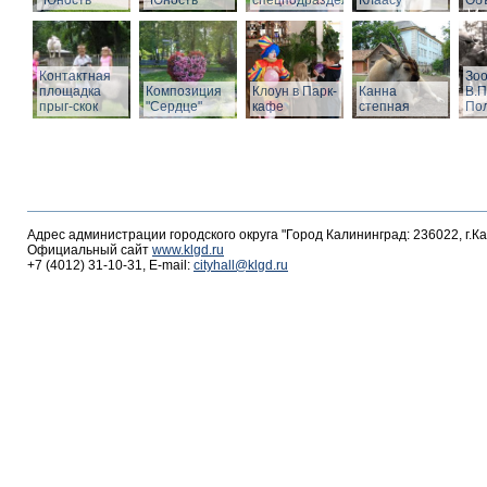
"Юность"
"Юность"
спецподразделений
Клаасу
Объ
Контактная
Зоо
площадка
Композиция
Клоун в Парк-
Канна
В.П
прыг-скок
"Сердце"
кафе
степная
По
Адрес администрации городского округа "Город Калининград: 236022, г.К
Официальный сайт
www.klgd.ru
+7 (4012) 31-10-31, E-mail:
cityhall@klgd.ru