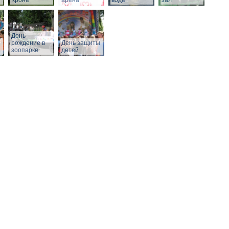
Кроне
арена
воде
зал
День
рождение в
День защиты
зоопарке
детей