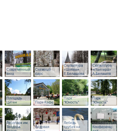
Скульптура
Скульптура
Современный
Снежный
«Шопен»
«Пантера»
вход
барс
Е.Белашова
А.Белашов
Площадь
Парк
Парк
Цитен
Парк-Кафе
"Юность"
"Юность"
Лесопарк им.
Лебедь
Теодора
Ледовая
трубач на
Конференц-