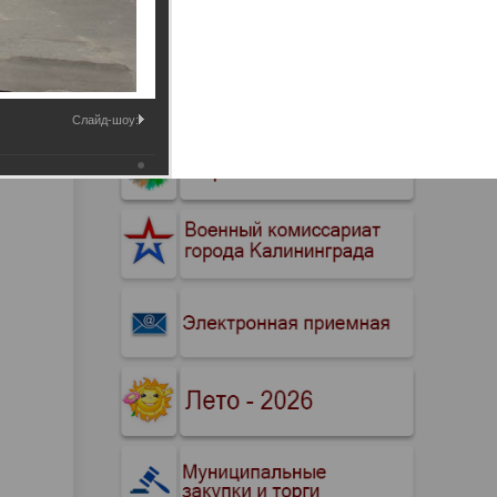
Промышленные здания и
сооружения
Мосты
Слайд-шоу: