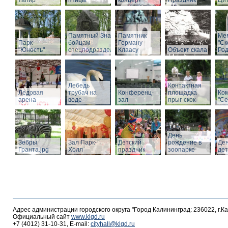
тапир
птицы
концерт
Праздник
Ци
Памятный Знак
Памятник
Ме
Парк
бойцам
Герману
"С
"Юность"
спецподразделений
Клаасу
Объект скала
Род
Лебедь
Контактная
Ледовая
трубач на
Конференц-
площадка
Ко
арена
воде
зал
прыг-скок
"Се
День
Зебры
Зал Парк-
Детский
рождение в
Де
Гранта.jpg
Холл
праздник
зоопарке
де
Адрес администрации городского округа "Город Калининград: 236022, г.К
Официальный сайт
www.klgd.ru
+7 (4012) 31-10-31, E-mail:
cityhall@klgd.ru