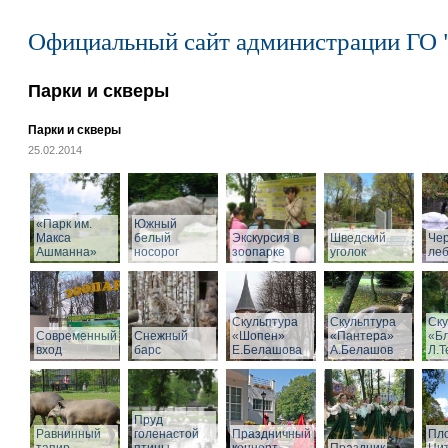
Официальный сайт администрации ГО 
Парки и скверы
Парки и скверы
25.02.2014
«Парк им.
Южный
Макса
белый
Экскурсия в
Шведский
Че
Ашманна»
носорог
зоопарке
уголок
ле
Скульптура
Скульптура
Ску
Современный
Снежный
«Шопен»
«Пантера»
«Б
вход
барс
Е.Белашова
А.Белашов
Л.Т
Пруд
Равнинный
голенастой
Праздничный
Пл