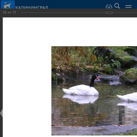
КАЛИНИНГРАД
28
из
73
Город Калининград
›
Город
›
Фотогалерея
›
Калининград
›
Парки и скверы
Парки и скверы
Парки и скверы
25.02.2014