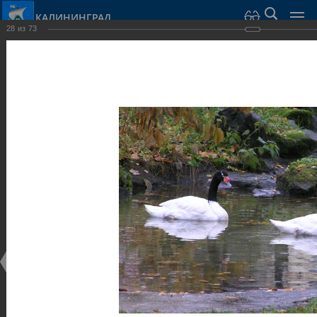
КАЛИНИНГРАД
28
из
73
Город Калининград
›
Город
›
Фотогалерея
›
Калининград
›
Парки и скверы
Парки и скверы
Парки и скверы
25.02.2014