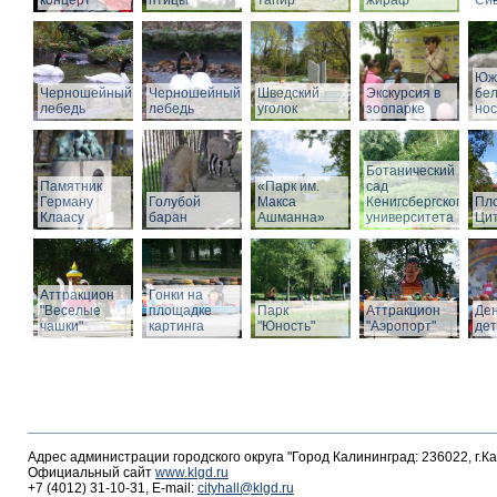
концерт
птицы
тапир
жираф
Си
Юж
Черношейный
Черношейный
Шведский
Экскурсия в
бе
лебедь
лебедь
уголок
зоопарке
нос
Ботанический
Памятник
«Парк им.
сад
Герману
Голубой
Макса
Кенигсбергского
Пл
Клаасу
баран
Ашманна»
университета
Ци
Аттракцион
Гонки на
"Веселые
площадке
Парк
Аттракцион
Де
чашки"
картинга
"Юность"
"Аэропорт"
де
Адрес администрации городского округа "Город Калининград: 236022, г.К
Официальный сайт
www.klgd.ru
+7 (4012) 31-10-31, E-mail:
cityhall@klgd.ru