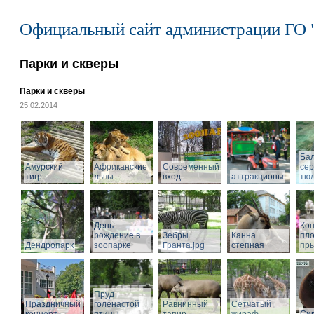
Официальный сайт администрации ГО 
Парки и скверы
Парки и скверы
25.02.2014
Ба
Амурский
Африканские
Современный
се
тигр
львы
вход
аттракционы
тю
День
Кон
рождение в
Зебры
Канна
пл
Дендропарк
зоопарке
Гранта.jpg
степная
пры
Пруд
Праздничный
голенастой
Равнинный
Сетчатый