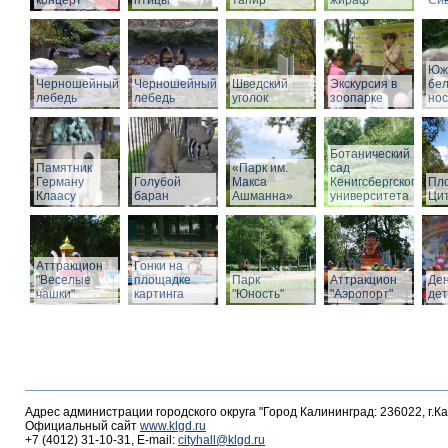
концерт
птицы
тапир
жираф
Си
Юж
Черношейный
Черношейный
Шведский
Экскурсия в
бе
лебедь
лебедь
уголок
зоопарке
нос
Ботанический
Памятник
«Парк им.
сад
Герману
Голубой
Макса
Кенигсбергского
Пл
Клаасу
баран
Ашманна»
университета
Ци
Аттракцион
Гонки на
"Веселые
площадке
Парк
Аттракцион
Де
чашки"
картинга
"Юность"
"Аэропорт"
де
Адрес администрации городского округа "Город Калининград: 236022, г.К
Официальный сайт
www.klgd.ru
+7 (4012) 31-10-31, E-mail:
cityhall@klgd.ru