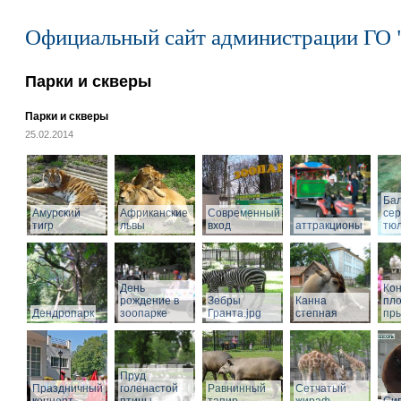
Официальный сайт администрации ГО 
Парки и скверы
Парки и скверы
25.02.2014
Ба
Амурский
Африканские
Современный
се
тигр
львы
вход
аттракционы
тю
День
Кон
рождение в
Зебры
Канна
пл
Дендропарк
зоопарке
Гранта.jpg
степная
пры
Пруд
Праздничный
голенастой
Равнинный
Сетчатый