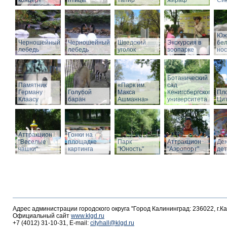
концерт
птицы
тапир
жираф
Си
Юж
Черношейный
Черношейный
Шведский
Экскурсия в
бе
лебедь
лебедь
уголок
зоопарке
нос
Ботанический
Памятник
«Парк им.
сад
Герману
Голубой
Макса
Кенигсбергского
Пл
Клаасу
баран
Ашманна»
университета
Ци
Аттракцион
Гонки на
"Веселые
площадке
Парк
Аттракцион
Де
чашки"
картинга
"Юность"
"Аэропорт"
де
Адрес администрации городского округа "Город Калининград: 236022, г.К
Официальный сайт
www.klgd.ru
+7 (4012) 31-10-31, E-mail:
cityhall@klgd.ru