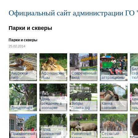
Официальный сайт администрации ГО 
Парки и скверы
Парки и скверы
25.02.2014
Ба
Амурский
Африканские
Современный
се
тигр
львы
вход
аттракционы
тю
День
Кон
рождение в
Зебры
Канна
пл
Дендропарк
зоопарке
Гранта.jpg
степная
пры
Пруд
Праздничный
голенастой
Равнинный
Сетчатый