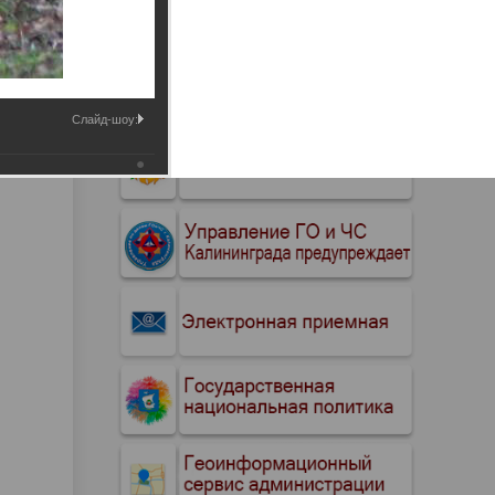
Промышленные здания и
сооружения
Мосты
Слайд-шоу: