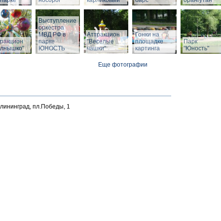
парке
носорог
карликовый
барс
орангутан
Выступление
оркестра
МВД РФ в
Аттракцион
Гонки на
тракцион
парке
"Веселые
площадке
Парк
олнышко"
ЮНОСТЬ
чашки"
картинга
"Юность"
Еще фотографии
алининград, пл.Победы, 1