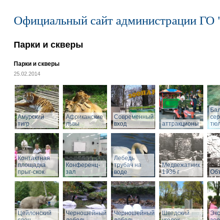
Официальный сайт администрации ГО 
Парки и скверы
Парки и скверы
25.02.2014
Ба
Амурский
Африканские
Современный
се
тигр
львы
вход
аттракционы
тю
Контактная
Лебедь
площадка
Конференц-
трубач на
Медвежатник
прыг-скок
зал
воде
1936 г
Объ
Цейлонский
Черношейный
Черношейный
Шведский
Экс