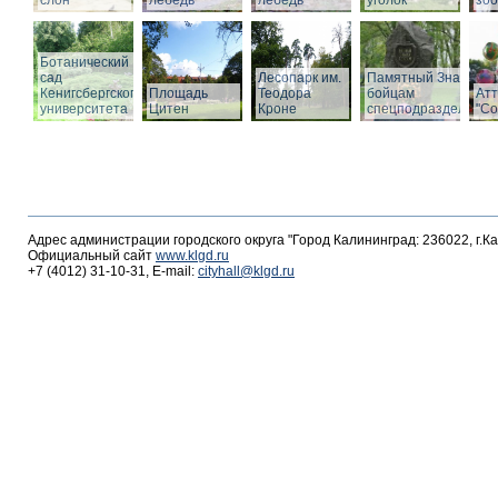
слон
лебедь
лебедь
уголок
зоо
Ботанический
сад
Лесопарк им.
Памятный Знак
Кенигсбергского
Площадь
Теодора
бойцам
Ат
университета
Цитен
Кроне
спецподразделений
"С
Адрес администрации городского округа "Город Калининград: 236022, г.К
Официальный сайт
www.klgd.ru
+7 (4012) 31-10-31, E-mail:
cityhall@klgd.ru