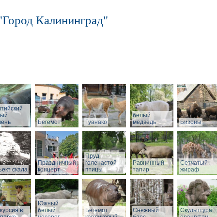
"Город Калининград"
лтийский
рый
белый
лень
Бегемот
Гуанако
медведь
Бизоны
Пруд
Праздничный
голенастой
Равнинный
Сетчатый
ект скала
концерт
птицы
тапир
жираф
Южный
курсия в
белый
Бегемот
Снежный
Скульптура