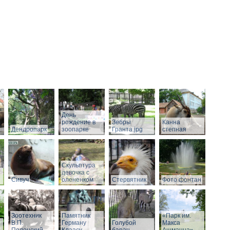
День
рождение в
Зебры
Канна
Дендропарк
зоопарке
Гранта.jpg
степная
Скульптура
девочка с
Сивуч
олененком
Стервятник
Фото фонтан
Зоотехник
Памятник
«Парк им.
В.П.
Герману
Голубой
Макса