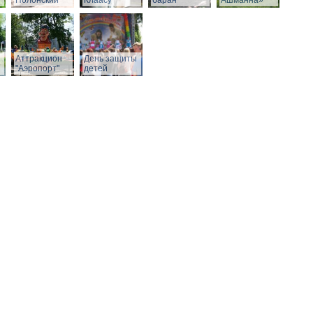
Полонский
Клаасу
баран
Ашманна»
Аттракцион
День защиты
"Аэропорт"
детей