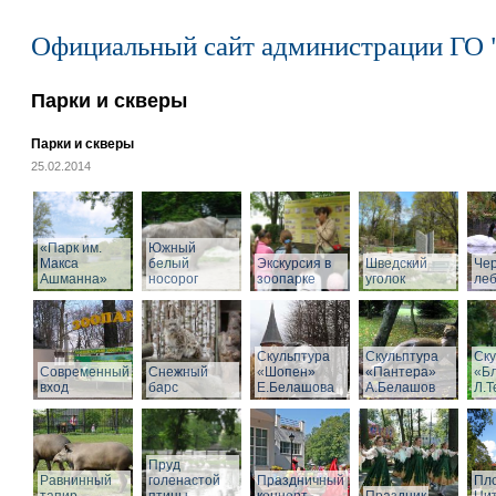
Официальный сайт администрации ГО 
Парки и скверы
Парки и скверы
25.02.2014
«Парк им.
Южный
Макса
белый
Экскурсия в
Шведский
Че
Ашманна»
носорог
зоопарке
уголок
ле
Скульптура
Скульптура
Ску
Современный
Снежный
«Шопен»
«Пантера»
«Б
вход
барс
Е.Белашова
А.Белашов
Л.Т
Пруд
Равнинный
голенастой
Праздничный
Пл