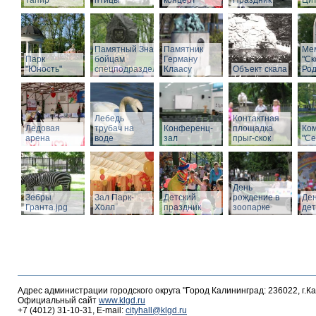
тапир
птицы
концерт
Праздник
Ци
Памятный Знак
Памятник
Ме
Парк
бойцам
Герману
"С
"Юность"
спецподразделений
Клаасу
Объект скала
Род
Лебедь
Контактная
Ледовая
трубач на
Конференц-
площадка
Ко
арена
воде
зал
прыг-скок
"Се
День
Зебры
Зал Парк-
Детский
рождение в
Де
Гранта.jpg
Холл
праздник
зоопарке
де
Адрес администрации городского округа "Город Калининград: 236022, г.К
Официальный сайт
www.klgd.ru
+7 (4012) 31-10-31, E-mail:
cityhall@klgd.ru