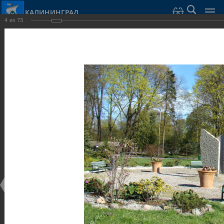
КАЛИНИНГРАД
4
из
73
Город Калининград
›
Город
›
Фотогалерея
›
Калининград
›
Парки и скверы
Парки и скверы
Парки и скверы
25.02.2014