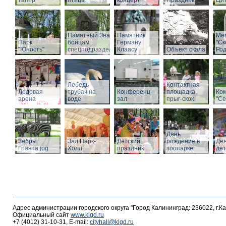
тапир
птицы
концерт
Праздник
Ци
Памятный Знак
Памятник
Ме
Парк
бойцам
Герману
"С
"Юность"
спецподразделений
Клаасу
Объект скала
Род
Лебедь
Контактная
Ледовая
трубач на
Конференц-
площадка
Ко
арена
воде
зал
прыг-скок
"Се
День
Зебры
Зал Парк-
Детский
рождение в
Де
Гранта.jpg
Холл
праздник
зоопарке
де
Адрес администрации городского округа "Город Калининград: 236022, г.К
Официальный сайт
www.klgd.ru
+7 (4012) 31-10-31, E-mail:
cityhall@klgd.ru