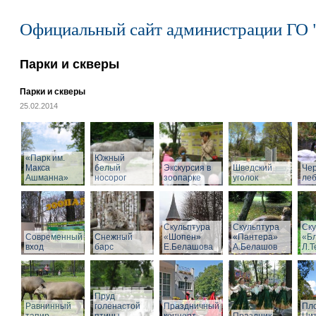
Официальный сайт администрации ГО 
Парки и скверы
Парки и скверы
25.02.2014
«Парк им.
Южный
Макса
белый
Экскурсия в
Шведский
Че
Ашманна»
носорог
зоопарке
уголок
ле
Скульптура
Скульптура
Ску
Современный
Снежный
«Шопен»
«Пантера»
«Б
вход
барс
Е.Белашова
А.Белашов
Л.Т
Пруд
Равнинный
голенастой
Праздничный
Пл