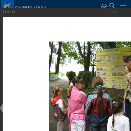
КАЛИНИНГРАД
31
из
73
Город Калининград
›
Город
›
Фотогалерея
›
Калининград
›
Парки и скверы
Парки и скверы
Парки и скверы
25.02.2014