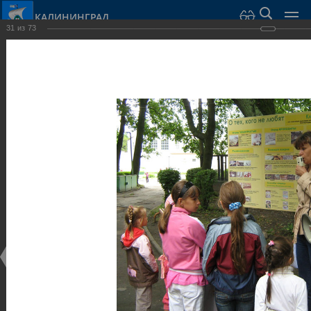
КАЛИНИНГРАД
31
из
73
Город Калининград
›
Город
›
Фотогалерея
›
Калининград
›
Парки и скверы
Парки и скверы
Парки и скверы
25.02.2014