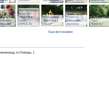
парке
носорог
карликовый
барс
орангутан
Выступление
оркестра
МВД РФ в
Аттракцион
Гонки на
тракцион
парке
"Веселые
площадке
Парк
олнышко"
ЮНОСТЬ
чашки"
картинга
"Юность"
Еще фотографии
алининград, пл.Победы, 1