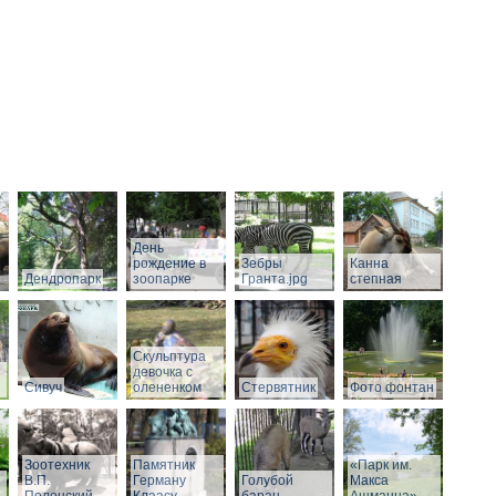
День
рождение в
Зебры
Канна
Дендропарк
зоопарке
Гранта.jpg
степная
Скульптура
девочка с
Сивуч
олененком
Стервятник
Фото фонтан
Зоотехник
Памятник
«Парк им.
В.П.
Герману
Голубой
Макса