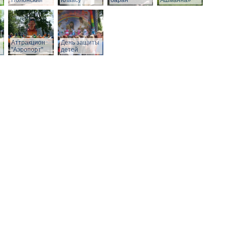
Полонский
Клаасу
баран
Ашманна»
Аттракцион
День защиты
"Аэропорт"
детей