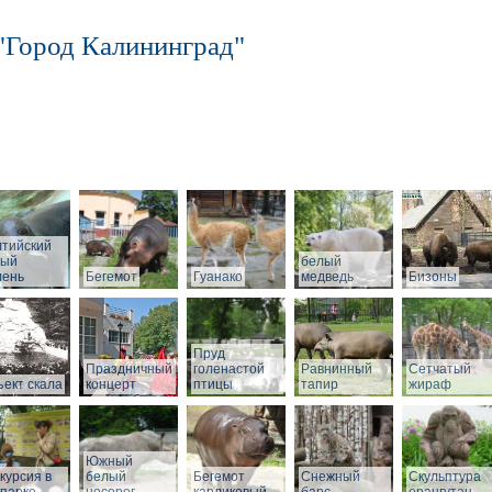
"Город Калининград"
лтийский
рый
белый
лень
Бегемот
Гуанако
медведь
Бизоны
Пруд
Праздничный
голенастой
Равнинный
Сетчатый
ект скала
концерт
птицы
тапир
жираф
Южный
курсия в
белый
Бегемот
Снежный
Скульптура