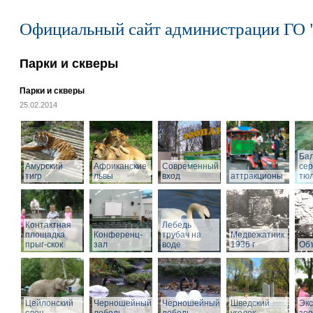
Официальный сайт администрации ГО 
Парки и скверы
Парки и скверы
25.02.2014
Ба
Амурский
Африканские
Современный
се
тигр
львы
вход
аттракционы
тю
Контактная
Лебедь
площадка
Конференц-
трубач на
Медвежатник
прыг-скок
зал
воде
1936 г
Объ
Цейлонский
Черношейный
Черношейный
Шведский
Экс