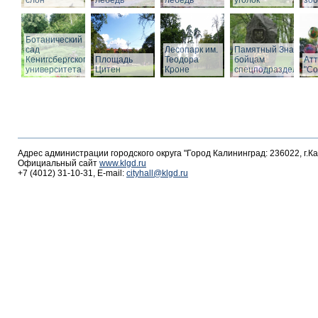
слон
лебедь
лебедь
уголок
зоо
Ботанический
сад
Лесопарк им.
Памятный Знак
Кенигсбергского
Площадь
Теодора
бойцам
Ат
университета
Цитен
Кроне
спецподразделений
"С
Адрес администрации городского округа "Город Калининград: 236022, г.К
Официальный сайт
www.klgd.ru
+7 (4012) 31-10-31, E-mail:
cityhall@klgd.ru