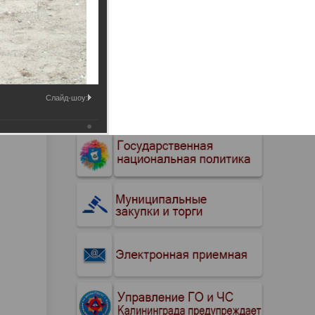
Промышленные здания и
сооружения
Мосты
Слайд-шоу: