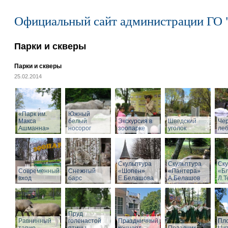
Официальный сайт администрации ГО 
Парки и скверы
Парки и скверы
25.02.2014
«Парк им.
Южный
Макса
белый
Экскурсия в
Шведский
Че
Ашманна»
носорог
зоопарке
уголок
ле
Скульптура
Скульптура
Ску
Современный
Снежный
«Шопен»
«Пантера»
«Б
вход
барс
Е.Белашова
А.Белашов
Л.Т
Пруд
Равнинный
голенастой
Праздничный
Пл