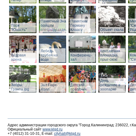
тапир
птицы
концерт
Праздник
Ци
Памятный Знак
Памятник
Ме
Парк
бойцам
Герману
"С
"Юность"
спецподразделений
Клаасу
Объект скала
Род
Лебедь
Контактная
Ледовая
трубач на
Конференц-
площадка
Ко
арена
воде
зал
прыг-скок
"Се
День
Зебры
Зал Парк-
Детский
рождение в
Де
Гранта.jpg
Холл
праздник
зоопарке
де
Адрес администрации городского округа "Город Калининград: 236022, г.К
Официальный сайт
www.klgd.ru
+7 (4012) 31-10-31, E-mail:
cityhall@klgd.ru