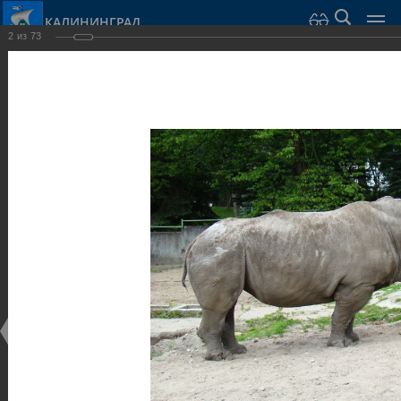
КАЛИНИНГРАД
2
из
73
Город Калининград
›
Город
›
Фотогалерея
›
Калининград
›
Парки и скверы
Парки и скверы
Парки и скверы
25.02.2014