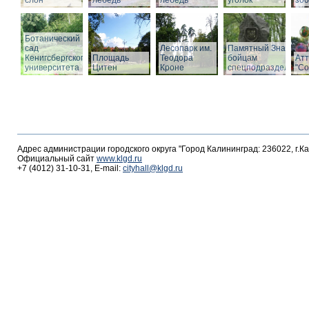
слон
лебедь
лебедь
уголок
зоо
Ботанический
сад
Лесопарк им.
Памятный Знак
Кенигсбергского
Площадь
Теодора
бойцам
Ат
университета
Цитен
Кроне
спецподразделений
"С
Адрес администрации городского округа "Город Калининград: 236022, г.К
Официальный сайт
www.klgd.ru
+7 (4012) 31-10-31, E-mail:
cityhall@klgd.ru