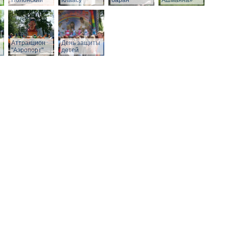
Полонский
Клаасу
баран
Ашманна»
Аттракцион
День защиты
"Аэропорт"
детей