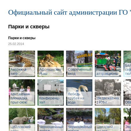
Официальный сайт администрации ГО 
Парки и скверы
Парки и скверы
25.02.2014
Ба
Амурский
Африканские
Современный
се
тигр
львы
вход
аттракционы
тю
Контактная
Лебедь
площадка
Конференц-
трубач на
Медвежатник
прыг-скок
зал
воде
1936 г
Объ
Цейлонский
Черношейный
Черношейный
Шведский
Экс