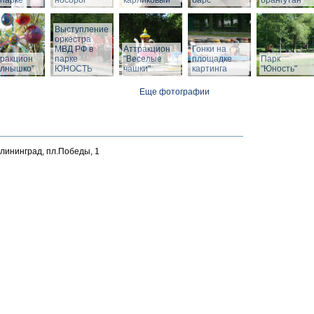
парке
носорог
карликовый
барс
орангутан
Выступление
оркестра
МВД РФ в
Аттракцион
Гонки на
тракцион
парке
"Веселые
площадке
Парк
олнышко"
ЮНОСТЬ
чашки"
картинга
"Юность"
Еще фотографии
алининград, пл.Победы, 1