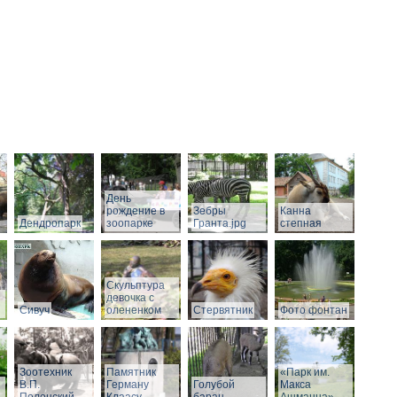
День
рождение в
Зебры
Канна
Дендропарк
зоопарке
Гранта.jpg
степная
Скульптура
девочка с
Сивуч
олененком
Стервятник
Фото фонтан
Зоотехник
Памятник
«Парк им.
В.П.
Герману
Голубой
Макса