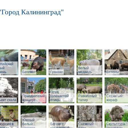
"Город Калининград"
лтийский
рый
белый
лень
Бегемот
Гуанако
медведь
Бизоны
Пруд
Праздничный
голенастой
Равнинный
Сетчатый
ект скала
концерт
птицы
тапир
жираф
Южный
курсия в
белый
Бегемот
Снежный
Скульптура