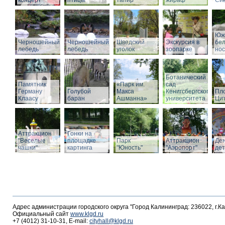
концерт
птицы
тапир
жираф
Си
Юж
Черношейный
Черношейный
Шведский
Экскурсия в
бе
лебедь
лебедь
уголок
зоопарке
нос
Ботанический
Памятник
«Парк им.
сад
Герману
Голубой
Макса
Кенигсбергского
Пл
Клаасу
баран
Ашманна»
университета
Ци
Аттракцион
Гонки на
"Веселые
площадке
Парк
Аттракцион
Де
чашки"
картинга
"Юность"
"Аэропорт"
де
Адрес администрации городского округа "Город Калининград: 236022, г.К
Официальный сайт
www.klgd.ru
+7 (4012) 31-10-31, E-mail:
cityhall@klgd.ru