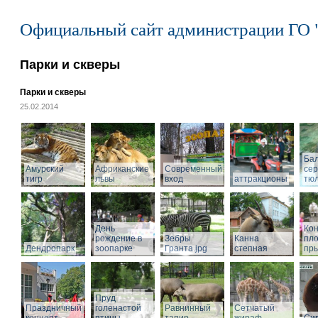
Официальный сайт администрации ГО 
Парки и скверы
Парки и скверы
25.02.2014
Ба
Амурский
Африканские
Современный
се
тигр
львы
вход
аттракционы
тю
День
Кон
рождение в
Зебры
Канна
пл
Дендропарк
зоопарке
Гранта.jpg
степная
пры
Пруд
Праздничный
голенастой
Равнинный
Сетчатый