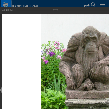
КАЛИНИНГРАД
15
из
73
Город Калининград
›
Город
›
Фотогалерея
›
Калининград
›
Парки и скверы
Парки и скверы
Парки и скверы
25.02.2014