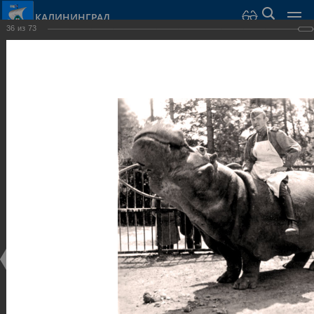
КАЛИНИНГРАД
36
из
73
Город Калининград
›
Город
›
Фотогалерея
›
Калининград
›
Парки и скверы
Парки и скверы
Парки и скверы
25.02.2014