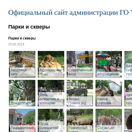
Официальный сайт администрации ГО 
Парки и скверы
Парки и скверы
25.02.2014
Ба
Амурский
Африканские
Современный
се
тигр
львы
вход
аттракционы
тю
День
Кон
рождение в
Зебры
Канна
пл
Дендропарк
зоопарке
Гранта.jpg
степная
пры
Пруд
Праздничный
голенастой
Равнинный
Сетчатый