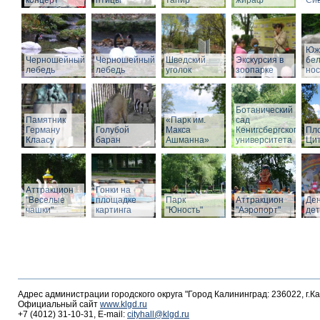
концерт
птицы
тапир
жираф
Си
Юж
Черношейный
Черношейный
Шведский
Экскурсия в
бе
лебедь
лебедь
уголок
зоопарке
нос
Ботанический
Памятник
«Парк им.
сад
Герману
Голубой
Макса
Кенигсбергского
Пл
Клаасу
баран
Ашманна»
университета
Ци
Аттракцион
Гонки на
"Веселые
площадке
Парк
Аттракцион
Де
чашки"
картинга
"Юность"
"Аэропорт"
де
Адрес администрации городского округа "Город Калининград: 236022, г.К
Официальный сайт
www.klgd.ru
+7 (4012) 31-10-31, E-mail:
cityhall@klgd.ru