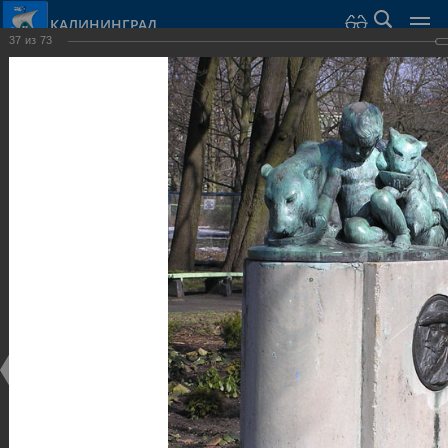
КАЛИНИНГРАД
37
из
73
Город Калининград
›
Город
›
Фотогалерея
›
Калининград
›
Парки и скверы
Парки и скверы
Парки и скверы
25.02.2014