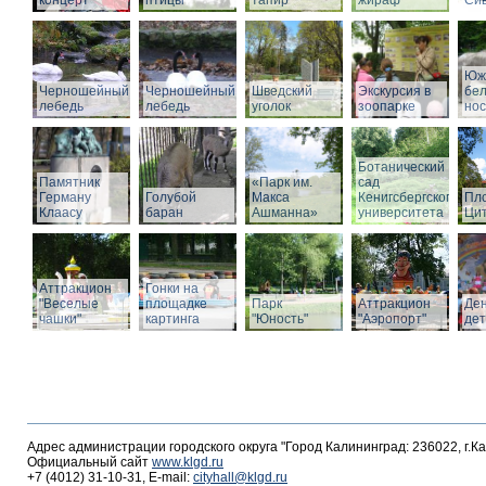
концерт
птицы
тапир
жираф
Си
Юж
Черношейный
Черношейный
Шведский
Экскурсия в
бе
лебедь
лебедь
уголок
зоопарке
нос
Ботанический
Памятник
«Парк им.
сад
Герману
Голубой
Макса
Кенигсбергского
Пл
Клаасу
баран
Ашманна»
университета
Ци
Аттракцион
Гонки на
"Веселые
площадке
Парк
Аттракцион
Де
чашки"
картинга
"Юность"
"Аэропорт"
де
Адрес администрации городского округа "Город Калининград: 236022, г.К
Официальный сайт
www.klgd.ru
+7 (4012) 31-10-31, E-mail:
cityhall@klgd.ru