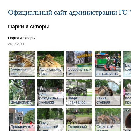
Официальный сайт администрации ГО 
Парки и скверы
Парки и скверы
25.02.2014
Ба
Амурский
Африканские
Современный
се
тигр
львы
вход
аттракционы
тю
День
Кон
рождение в
Зебры
Канна
пл
Дендропарк
зоопарке
Гранта.jpg
степная
пры
Пруд
Праздничный
голенастой
Равнинный
Сетчатый