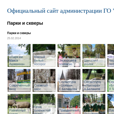
Официальный сайт администрации ГО 
Парки и скверы
Парки и скверы
25.02.2014
«Парк им.
Южный
Макса
белый
Экскурсия в
Шведский
Че
Ашманна»
носорог
зоопарке
уголок
ле
Скульптура
Скульптура
Ску
Современный
Снежный
«Шопен»
«Пантера»
«Б
вход
барс
Е.Белашова
А.Белашов
Л.Т
Пруд
Равнинный
голенастой
Праздничный
Пл