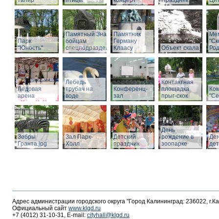
тапир
птицы
концерт
Праздник
Ци
Памятный Знак
Памятник
Ме
Парк
бойцам
Герману
"С
"Юность"
спецподразделений
Клаасу
Объект скала
Род
Лебедь
Контактная
Ледовая
трубач на
Конференц-
площадка
Ко
арена
воде
зал
прыг-скок
"Се
День
Зебры
Зал Парк-
Детский
рождение в
Де
Гранта.jpg
Холл
праздник
зоопарке
де
Адрес администрации городского округа "Город Калининград: 236022, г.К
Официальный сайт
www.klgd.ru
+7 (4012) 31-10-31, E-mail:
cityhall@klgd.ru