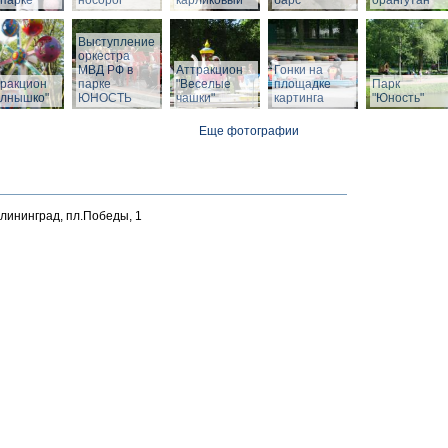
парке
носорог
карликовый
барс
орангутан
Выступление
оркестра
МВД РФ в
Аттракцион
Гонки на
тракцион
парке
"Веселые
площадке
Парк
олнышко"
ЮНОСТЬ
чашки"
картинга
"Юность"
Еще фотографии
алининград, пл.Победы, 1