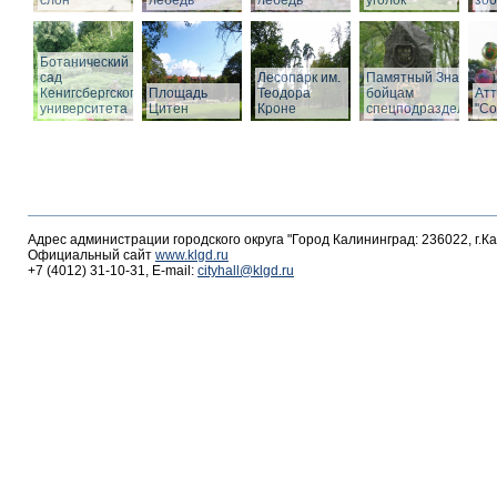
слон
лебедь
лебедь
уголок
зоо
Ботанический
сад
Лесопарк им.
Памятный Знак
Кенигсбергского
Площадь
Теодора
бойцам
Ат
университета
Цитен
Кроне
спецподразделений
"С
Адрес администрации городского округа "Город Калининград: 236022, г.К
Официальный сайт
www.klgd.ru
+7 (4012) 31-10-31, E-mail:
cityhall@klgd.ru