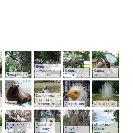
День
рождение в
Зебры
Канна
Дендропарк
зоопарке
Гранта.jpg
степная
Скульптура
девочка с
Сивуч
олененком
Стервятник
Фото фонтан
Зоотехник
Памятник
«Парк им.
В.П.
Герману
Голубой
Макса