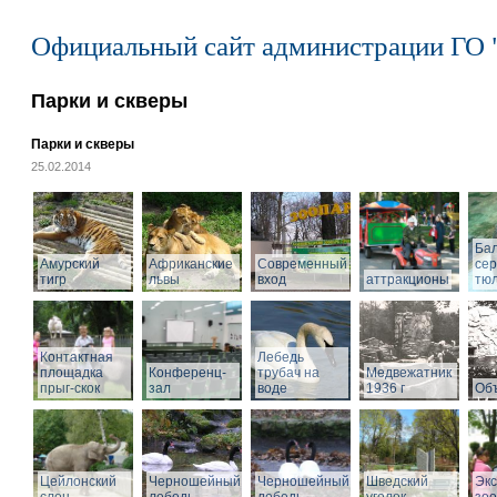
Официальный сайт администрации ГО 
Парки и скверы
Парки и скверы
25.02.2014
Ба
Амурский
Африканские
Современный
се
тигр
львы
вход
аттракционы
тю
Контактная
Лебедь
площадка
Конференц-
трубач на
Медвежатник
прыг-скок
зал
воде
1936 г
Объ
Цейлонский
Черношейный
Черношейный
Шведский
Экс