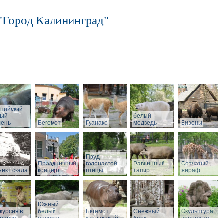
"Город Калининград"
лтийский
рый
белый
лень
Бегемот
Гуанако
медведь
Бизоны
Пруд
Праздничный
голенастой
Равнинный
Сетчатый
ект скала
концерт
птицы
тапир
жираф
Южный
курсия в
белый
Бегемот
Снежный
Скульптура