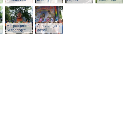
Полонский
Клаасу
баран
Ашманна»
Аттракцион
День защиты
"Аэропорт"
детей