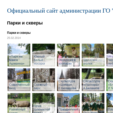
Официальный сайт администрации ГО 
Парки и скверы
Парки и скверы
25.02.2014
«Парк им.
Южный
Макса
белый
Экскурсия в
Шведский
Че
Ашманна»
носорог
зоопарке
уголок
ле
Скульптура
Скульптура
Ску
Современный
Снежный
«Шопен»
«Пантера»
«Б
вход
барс
Е.Белашова
А.Белашов
Л.Т
Пруд
Равнинный
голенастой
Праздничный
Пл