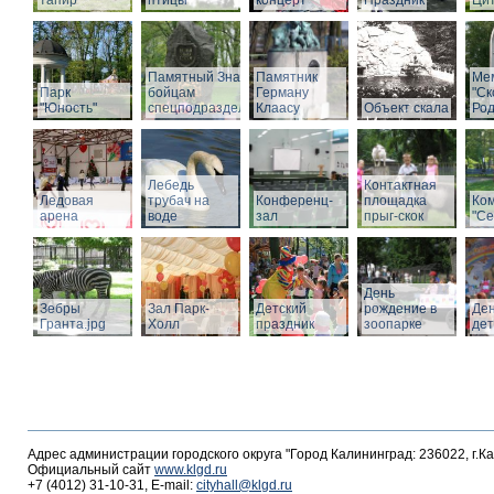
тапир
птицы
концерт
Праздник
Ци
Памятный Знак
Памятник
Ме
Парк
бойцам
Герману
"С
"Юность"
спецподразделений
Клаасу
Объект скала
Род
Лебедь
Контактная
Ледовая
трубач на
Конференц-
площадка
Ко
арена
воде
зал
прыг-скок
"Се
День
Зебры
Зал Парк-
Детский
рождение в
Де
Гранта.jpg
Холл
праздник
зоопарке
де
Адрес администрации городского округа "Город Калининград: 236022, г.К
Официальный сайт
www.klgd.ru
+7 (4012) 31-10-31, E-mail:
cityhall@klgd.ru