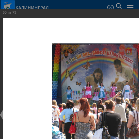
КАЛИНИНГРАД
50
из
73
Город Калининград
›
Город
›
Фотогалерея
›
Калининград
›
Парки и скверы
Парки и скверы
Парки и скверы
25.02.2014