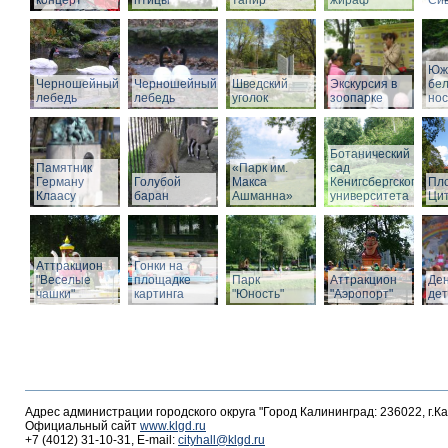
концерт
птицы
тапир
жираф
Си
Юж
Черношейный
Черношейный
Шведский
Экскурсия в
бе
лебедь
лебедь
уголок
зоопарке
нос
Ботанический
Памятник
«Парк им.
сад
Герману
Голубой
Макса
Кенигсбергского
Пл
Клаасу
баран
Ашманна»
университета
Ци
Аттракцион
Гонки на
"Веселые
площадке
Парк
Аттракцион
Де
чашки"
картинга
"Юность"
"Аэропорт"
де
Адрес администрации городского округа "Город Калининград: 236022, г.К
Официальный сайт
www.klgd.ru
+7 (4012) 31-10-31, E-mail:
cityhall@klgd.ru