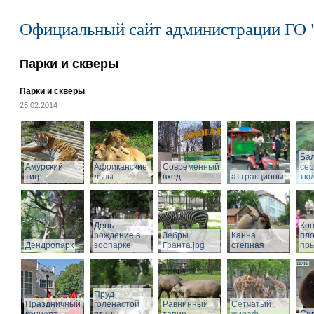
Официальный сайт администрации ГО 
Парки и скверы
Парки и скверы
25.02.2014
Ба
Амурский
Африканские
Современный
се
тигр
львы
вход
аттракционы
тю
День
Кон
рождение в
Зебры
Канна
пл
Дендропарк
зоопарке
Гранта.jpg
степная
пры
Пруд
Праздничный
голенастой
Равнинный
Сетчатый