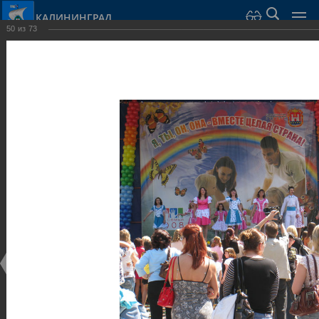
КАЛИНИНГРАД
50
из
73
Город Калининград
›
Город
›
Фотогалерея
›
Калининград
›
Парки и скверы
Парки и скверы
Парки и скверы
25.02.2014