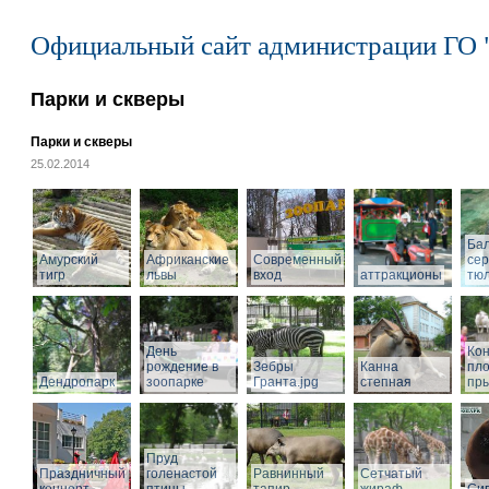
Официальный сайт администрации ГО 
Парки и скверы
Парки и скверы
25.02.2014
Ба
Амурский
Африканские
Современный
се
тигр
львы
вход
аттракционы
тю
День
Кон
рождение в
Зебры
Канна
пл
Дендропарк
зоопарке
Гранта.jpg
степная
пры
Пруд
Праздничный
голенастой
Равнинный
Сетчатый