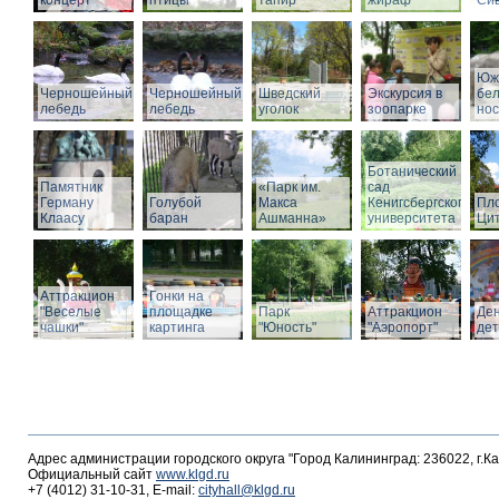
концерт
птицы
тапир
жираф
Си
Юж
Черношейный
Черношейный
Шведский
Экскурсия в
бе
лебедь
лебедь
уголок
зоопарке
нос
Ботанический
Памятник
«Парк им.
сад
Герману
Голубой
Макса
Кенигсбергского
Пл
Клаасу
баран
Ашманна»
университета
Ци
Аттракцион
Гонки на
"Веселые
площадке
Парк
Аттракцион
Де
чашки"
картинга
"Юность"
"Аэропорт"
де
Адрес администрации городского округа "Город Калининград: 236022, г.К
Официальный сайт
www.klgd.ru
+7 (4012) 31-10-31, E-mail:
cityhall@klgd.ru