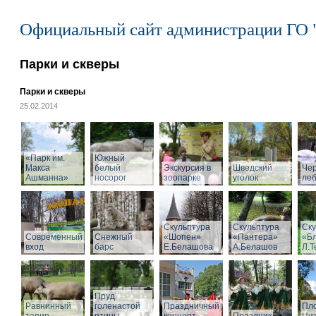
Официальный сайт администрации ГО 
Парки и скверы
Парки и скверы
25.02.2014
«Парк им.
Южный
Макса
белый
Экскурсия в
Шведский
Че
Ашманна»
носорог
зоопарке
уголок
ле
Скульптура
Скульптура
Ску
Современный
Снежный
«Шопен»
«Пантера»
«Б
вход
барс
Е.Белашова
А.Белашов
Л.Т
Пруд
Равнинный
голенастой
Праздничный
Пл