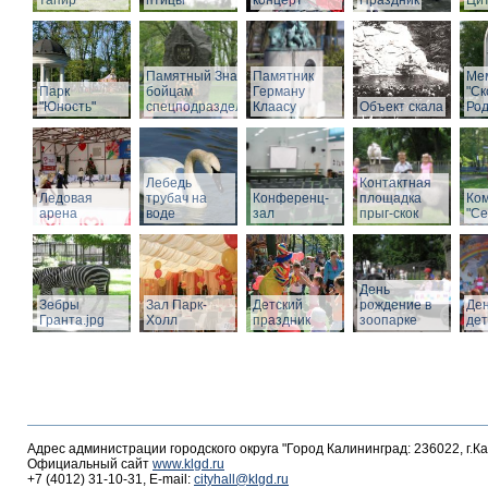
тапир
птицы
концерт
Праздник
Ци
Памятный Знак
Памятник
Ме
Парк
бойцам
Герману
"С
"Юность"
спецподразделений
Клаасу
Объект скала
Род
Лебедь
Контактная
Ледовая
трубач на
Конференц-
площадка
Ко
арена
воде
зал
прыг-скок
"Се
День
Зебры
Зал Парк-
Детский
рождение в
Де
Гранта.jpg
Холл
праздник
зоопарке
де
Адрес администрации городского округа "Город Калининград: 236022, г.К
Официальный сайт
www.klgd.ru
+7 (4012) 31-10-31, E-mail:
cityhall@klgd.ru