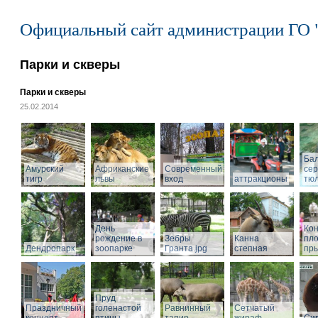
Официальный сайт администрации ГО 
Парки и скверы
Парки и скверы
25.02.2014
Ба
Амурский
Африканские
Современный
се
тигр
львы
вход
аттракционы
тю
День
Кон
рождение в
Зебры
Канна
пл
Дендропарк
зоопарке
Гранта.jpg
степная
пры
Пруд
Праздничный
голенастой
Равнинный
Сетчатый