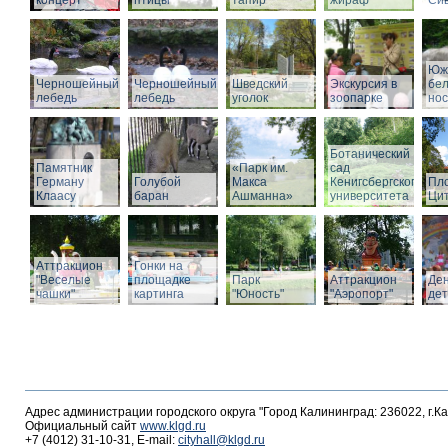
концерт
птицы
тапир
жираф
Си
Юж
Черношейный
Черношейный
Шведский
Экскурсия в
бе
лебедь
лебедь
уголок
зоопарке
нос
Ботанический
Памятник
«Парк им.
сад
Герману
Голубой
Макса
Кенигсбергского
Пл
Клаасу
баран
Ашманна»
университета
Ци
Аттракцион
Гонки на
"Веселые
площадке
Парк
Аттракцион
Де
чашки"
картинга
"Юность"
"Аэропорт"
де
Адрес администрации городского округа "Город Калининград: 236022, г.К
Официальный сайт
www.klgd.ru
+7 (4012) 31-10-31, E-mail:
cityhall@klgd.ru