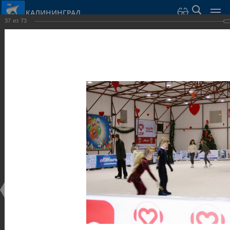
КАЛИНИНГРАД
37
из
73
Город Калининград
›
Город
›
Фотогалерея
›
Калининград
›
Парки и скверы
Парки и скверы
Парки и скверы
25.02.2014