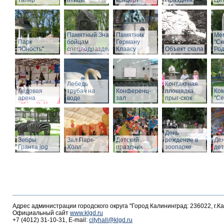
тапир
птицы
концерт
Праздник
Ци
Памятный Знак
Памятник
Ме
Парк
бойцам
Герману
"С
"Юность"
спецподразделений
Клаасу
Объект скала
Род
Лебедь
Контактная
Ледовая
трубач на
Конференц-
площадка
Ко
арена
воде
зал
прыг-скок
"Се
День
Зебры
Зал Парк-
Детский
рождение в
Де
Гранта.jpg
Холл
праздник
зоопарке
де
Адрес администрации городского округа "Город Калининград: 236022, г.К
Официальный сайт
www.klgd.ru
+7 (4012) 31-10-31, E-mail:
cityhall@klgd.ru