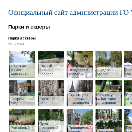
Официальный сайт администрации ГО 
Парки и скверы
Парки и скверы
25.02.2014
«Парк им.
Южный
Макса
белый
Экскурсия в
Шведский
Че
Ашманна»
носорог
зоопарке
уголок
ле
Скульптура
Скульптура
Ску
Современный
Снежный
«Шопен»
«Пантера»
«Б
вход
барс
Е.Белашова
А.Белашов
Л.Т
Пруд
Равнинный
голенастой
Праздничный
Пл