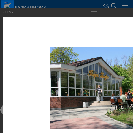
КАЛИНИНГРАД
24
из
73
Город Калининград
›
Город
›
Фотогалерея
›
Калининград
›
Парки и скверы
Парки и скверы
Парки и скверы
25.02.2014