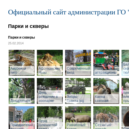
Официальный сайт администрации ГО 
Парки и скверы
Парки и скверы
25.02.2014
Ба
Амурский
Африканские
Современный
се
тигр
львы
вход
аттракционы
тю
День
Кон
рождение в
Зебры
Канна
пл
Дендропарк
зоопарке
Гранта.jpg
степная
пры
Пруд
Праздничный
голенастой
Равнинный
Сетчатый