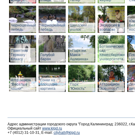
концерт
птицы
тапир
жираф
Си
Юж
Черношейный
Черношейный
Шведский
Экскурсия в
бе
лебедь
лебедь
уголок
зоопарке
нос
Ботанический
Памятник
«Парк им.
сад
Герману
Голубой
Макса
Кенигсбергского
Пл
Клаасу
баран
Ашманна»
университета
Ци
Аттракцион
Гонки на
"Веселые
площадке
Парк
Аттракцион
Де
чашки"
картинга
"Юность"
"Аэропорт"
де
Адрес администрации городского округа "Город Калининград: 236022, г.К
Официальный сайт
www.klgd.ru
+7 (4012) 31-10-31, E-mail:
cityhall@klgd.ru