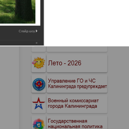
Промышленные здания и
сооружения
Мосты
Слайд-шоу: