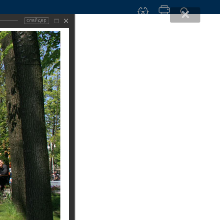
слайдер
рмация
ра муниципальных услуг
етные граждане
ламент администрации
дское хозяйство
совые социально значимые муниципальные
вовое просвещение
ги
иципальная служба
изм
ожения о структурных подразделениях
азование
ля - многодетным гражданам
ударственные услуги
Фотогалерея
сс-служба администрации
порт города
имонопольный комплаенс
троль
С
Виллы и дома
ечень услуг, предоставляемых муниципальными
еждениями и иными организациями, в которых
Оборонительные сооружения и
имодействие с общественностью
ормационная безопасность
мещается муниципальное задание (заказ), и
городские ворота
доставляемых в электронном виде
н основных мероприятий администрации
тановка на учет участников специальной
Общественные здания и
нной операции и членов их семей в целях
сооружения
доставления земельного участка в
Соборы и кирхи
ственность бесплатно
Скульптуры и мемориалы
Парки и скверы
Музеи