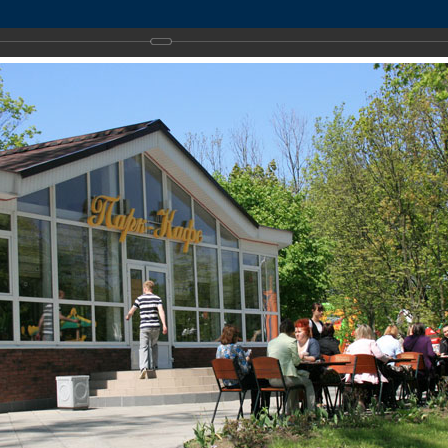
аправления деятельности
Услуги
Полезная инфо
Глава администрации
Символы
Устав города
Земля и имущество
Муниципальные услуги
Горячие линии
Сфе
Поч
Рег
Горо
Мас
Пра
алининград
›
Парки и скверы
услу
Телефоны для справок
Улицы города
Информация о нормотворческой деятельности
Социальная сфера
"Доступная среда"
Мун
Тур
Пол
Обр
Зем
Перечень электронных услуг
Гос
Наградная деятельность
Фотогалерея
О деятельности муниципальных предприятий
Транспорт и дороги
Взыскание по исполнительным листам
Пре
Пас
Ант
Кон
ЗАГ
Госуслуги, предоставляемые УМВД России по
Пер
Калининградской области в электронном виде
учр
Тексты официальных выступлений
Оценка регулирующего воздействия проектов НПА
Подписка
Вза
Инф
Газ
раз
пре
Перечни информационных систем
Запись к врачу
Пла
Пос
вое
пре
соб