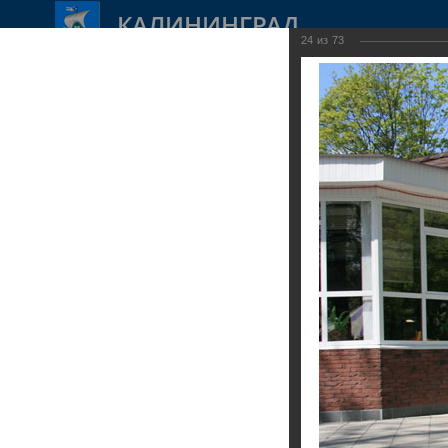
КАЛИНИНГРАД
24
из
73
Администрация
Город
Документы
Н
Администрация
Город
Документы
Экономика
Услуги
Полезная информация
Город Калининград
›
Город
›
Фотогалерея
›
К
Структура администрации
Международная деятельность
Проекты документов
Строительство
Карта сайта по 8-ФЗ
Парки и скверы
Преимущества получения услуг в электронной
форме
Коллегиальные органы
История
Формы обращений, заявлений и иных документов
Архитектура
Обеспечение жильем молодых семей
Прием граждан и юридических лиц
Доклад о достигнутых значениях показателей для
Бюджет
Открытые данные
оценки эффективности деятельности
администрации городского округа "Город
Сведения о СМИ, учрежденных администрацией
RSS
Парки и скверы
Калининград"
25.02.2014
Обратная связь - оценка удовлетворенности
Прямая трансляция
предоставлением муниципальных услуг
Дополнительная мера социальной поддержки в
виде единовременной денежной выплаты
гражданам, имеющим трех и более детей