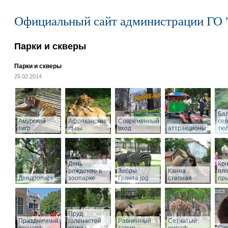
Официальный сайт администрации ГО 
Парки и скверы
Парки и скверы
25.02.2014
Ба
Амурский
Африканские
Современный
се
тигр
львы
вход
аттракционы
тю
День
Кон
рождение в
Зебры
Канна
пл
Дендропарк
зоопарке
Гранта.jpg
степная
пры
Пруд
Праздничный
голенастой
Равнинный
Сетчатый