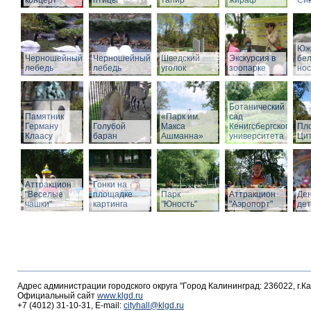
концерт
птицы
тапир
жираф
Си
Юж
Черношейный
Черношейный
Шведский
Экскурсия в
бе
лебедь
лебедь
уголок
зоопарке
нос
Ботанический
Памятник
«Парк им.
сад
Герману
Голубой
Макса
Кенигсбергского
Пл
Клаасу
баран
Ашманна»
университета
Ци
Аттракцион
Гонки на
"Веселые
площадке
Парк
Аттракцион
Де
чашки"
картинга
"Юность"
"Аэропорт"
де
Адрес администрации городского округа "Город Калининград: 236022, г.К
Официальный сайт
www.klgd.ru
+7 (4012) 31-10-31, E-mail:
cityhall@klgd.ru