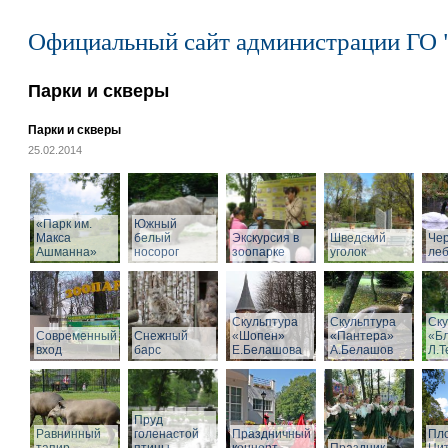
Официальный сайт администрации ГО 
Парки и скверы
Парки и скверы
25.02.2014
«Парк им.
Южный
Макса
белый
Экскурсия в
Шведский
Че
Ашманна»
носорог
зоопарке
уголок
ле
Скульптура
Скульптура
Ску
Современный
Снежный
«Шопен»
«Пантера»
«Б
вход
барс
Е.Белашова
А.Белашов
Л.Т
Пруд
Равнинный
голенастой
Праздничный
Пл