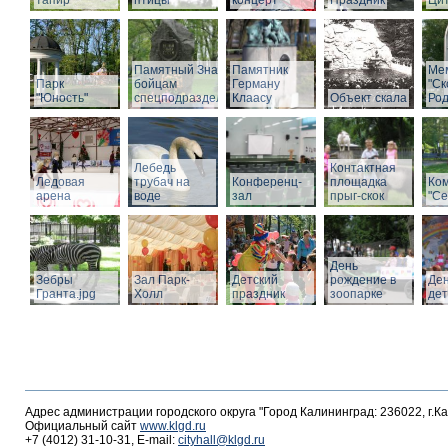
тапир
птицы
концерт
Праздник
Ци
Памятный Знак
Памятник
Ме
Парк
бойцам
Герману
"С
"Юность"
спецподразделений
Клаасу
Объект скала
Род
Лебедь
Контактная
Ледовая
трубач на
Конференц-
площадка
Ко
арена
воде
зал
прыг-скок
"Се
День
Зебры
Зал Парк-
Детский
рождение в
Де
Гранта.jpg
Холл
праздник
зоопарке
де
Адрес администрации городского округа "Город Калининград: 236022, г.К
Официальный сайт
www.klgd.ru
+7 (4012) 31-10-31, E-mail:
cityhall@klgd.ru