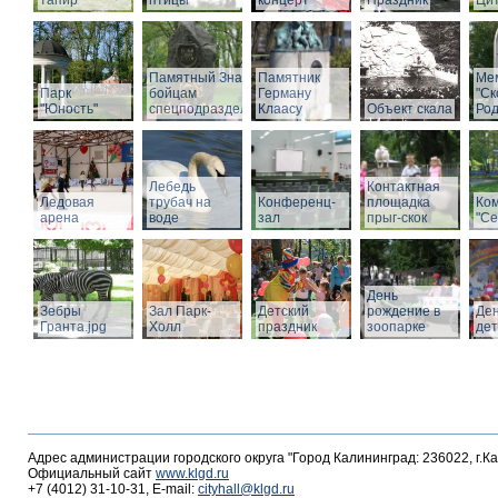
тапир
птицы
концерт
Праздник
Ци
Памятный Знак
Памятник
Ме
Парк
бойцам
Герману
"С
"Юность"
спецподразделений
Клаасу
Объект скала
Род
Лебедь
Контактная
Ледовая
трубач на
Конференц-
площадка
Ко
арена
воде
зал
прыг-скок
"Се
День
Зебры
Зал Парк-
Детский
рождение в
Де
Гранта.jpg
Холл
праздник
зоопарке
де
Адрес администрации городского округа "Город Калининград: 236022, г.К
Официальный сайт
www.klgd.ru
+7 (4012) 31-10-31, E-mail:
cityhall@klgd.ru