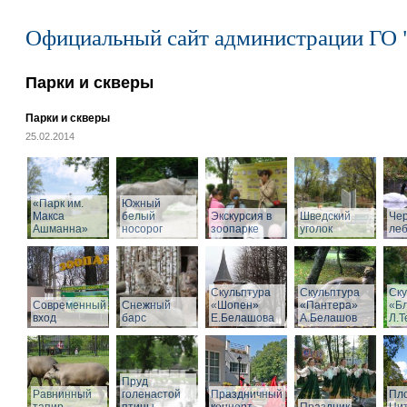
Официальный сайт администрации ГО 
Парки и скверы
Парки и скверы
25.02.2014
«Парк им.
Южный
Макса
белый
Экскурсия в
Шведский
Че
Ашманна»
носорог
зоопарке
уголок
ле
Скульптура
Скульптура
Ску
Современный
Снежный
«Шопен»
«Пантера»
«Б
вход
барс
Е.Белашова
А.Белашов
Л.Т
Пруд
Равнинный
голенастой
Праздничный
Пл