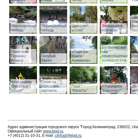
концерт
птицы
тапир
жираф
Си
Юж
Черношейный
Черношейный
Шведский
Экскурсия в
бе
лебедь
лебедь
уголок
зоопарке
нос
Ботанический
Памятник
«Парк им.
сад
Герману
Голубой
Макса
Кенигсбергского
Пл
Клаасу
баран
Ашманна»
университета
Ци
Аттракцион
Гонки на
"Веселые
площадке
Парк
Аттракцион
Де
чашки"
картинга
"Юность"
"Аэропорт"
де
Адрес администрации городского округа "Город Калининград: 236022, г.К
Официальный сайт
www.klgd.ru
+7 (4012) 31-10-31, E-mail:
cityhall@klgd.ru