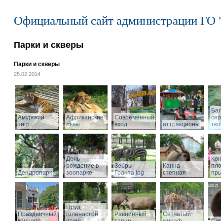
Официальный сайт администрации ГО 
Парки и скверы
Парки и скверы
25.02.2014
Ба
Амурский
Африканские
Современный
се
тигр
львы
вход
аттракционы
тю
День
Кон
рождение в
Зебры
Канна
пл
Дендропарк
зоопарке
Гранта.jpg
степная
пры
Пруд
Праздничный
голенастой
Равнинный
Сетчатый