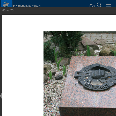
КАЛИНИНГРАД
45
из
73
Город Калининград
›
Город
›
Фотогалерея
›
Калининград
›
Парки и скверы
Парки и скверы
Парки и скверы
25.02.2014