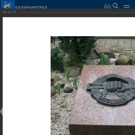
КАЛИНИНГРАД
45
из
73
Город Калининград
›
Город
›
Фотогалерея
›
Калининград
›
Парки и скверы
Парки и скверы
Парки и скверы
25.02.2014