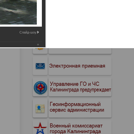
Промышленные здания и
сооружения
Мосты
Слайд-шоу: