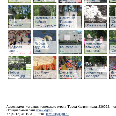
тапир
птицы
концерт
Праздник
Ци
Памятный Знак
Памятник
Ме
Парк
бойцам
Герману
"С
"Юность"
спецподразделений
Клаасу
Объект скала
Род
Лебедь
Контактная
Ледовая
трубач на
Конференц-
площадка
Ко
арена
воде
зал
прыг-скок
"Се
День
Зебры
Зал Парк-
Детский
рождение в
Де
Гранта.jpg
Холл
праздник
зоопарке
де
Адрес администрации городского округа "Город Калининград: 236022, г.К
Официальный сайт
www.klgd.ru
+7 (4012) 31-10-31, E-mail:
cityhall@klgd.ru