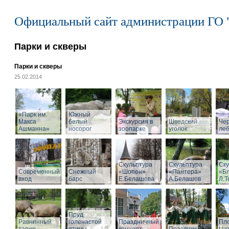
Официальный сайт администрации ГО 
Парки и скверы
Парки и скверы
25.02.2014
«Парк им.
Южный
Макса
белый
Экскурсия в
Шведский
Че
Ашманна»
носорог
зоопарке
уголок
ле
Скульптура
Скульптура
Ску
Современный
Снежный
«Шопен»
«Пантера»
«Б
вход
барс
Е.Белашова
А.Белашов
Л.Т
Пруд
Равнинный
голенастой
Праздничный
Пл