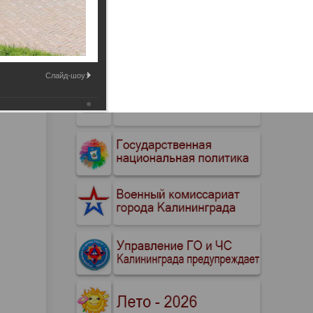
Промышленные здания и
сооружения
Мосты
Слайд-шоу: